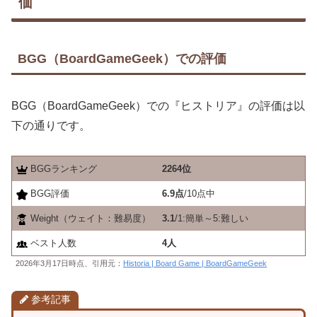
価
BGG（BoardGameGeek）での評価
BGG（BoardGameGeek）での『ヒストリア』の評価は以
下の通りです。
BGGランキング
2264位
BGG評価
6.9点
/10点中
Weight（ウェイト：難易度）
3.1
/1:簡単～5:難しい
ベスト人数
4人
2026年3月17日時点、引用元：
Historia | Board Game | BoardGameGeek
参考記事