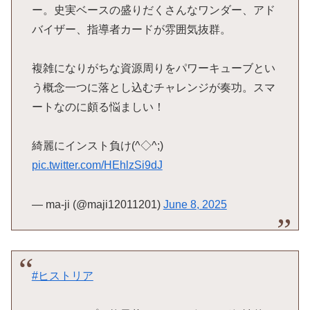
ー。史実ベースの盛りだくさんなワンダー、アド
バイザー、指導者カードが雰囲気抜群。
複雑になりがちな資源周りをパワーキューブとい
う概念一つに落とし込むチャレンジが奏功。スマ
ートなのに頗る悩ましい！
綺麗にインスト負け(^◇^;)
pic.twitter.com/HEhlzSi9dJ
— ma-ji (@maji12011201)
June 8, 2025
#ヒストリア