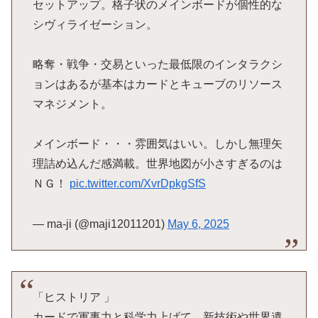
セットアップ。格子状のメインボードが個性的な
シヴィライゼーション。
略奪・戦争・交易といった最低限のインタラクシ
ョンはあるが基本はカードとキューブのリソース
マネジメント。
メインボード・・・雰囲気はいい。しかし無理矢
理詰め込んだ感満載。世界地図が小さすぎるのは
ＮＧ！
pic.twitter.com/XvrDpkgSfS
— ma-ji (@maji12011201)
May 6, 2025
「ヒストリア 」
カードで軍事力と科学力上げて、新技術や世界遺