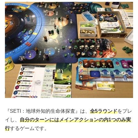
『SETI：地球外知的生命体探査』は、
全5ラウンド
をプレ
イし、
自分のターンにはメインアクションの内1つのみ実
行
するゲームです。