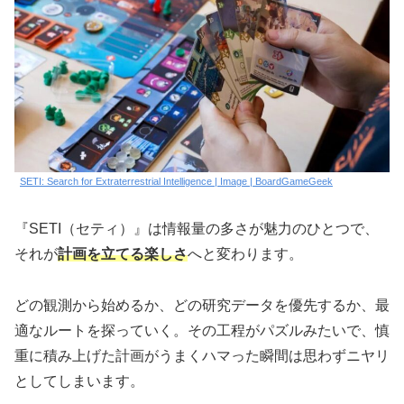
SETI: Search for Extraterrestrial Intelligence | Image | BoardGameGeek
『SETI（セティ）』は情報量の多さが魅力のひとつで、
それが
計画を立てる楽しさ
へと変わります。
どの観測から始めるか、どの研究データを優先するか、最
適なルートを探っていく。その工程がパズルみたいで、慎
重に積み上げた計画がうまくハマった瞬間は思わずニヤリ
としてしまいます。