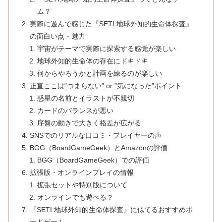
ム？
実際に遊んで感じた『SETI:地球外知的生命体探査』
の面白い点・魅力
宇宙がテーマで実際に探索する感覚が楽しい
地球外知的生命体の存在にドキドキ
何からやろうかと計画を練るのが楽しい
正直ここは”つまらない” or ”気になった”ポイント
惑星の名前とイラストが不親切
カードのバランスが悪い
序盤の動きで大きく格差が広がる
SNSでのリアルな口コミ・プレイヤーの声
BGG（BoardGameGeek）とAmazonの評価
BGG（BoardGameGeek）での評価
拡張版・オンラインプレイの情報
拡張セットや特別版について
オンラインでも遊べる？
『SETI:地球外知的生命体探査』に似てるおすすめボ
ードゲーム