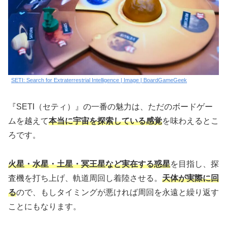
SETI: Search for Extraterrestrial Intelligence | Image | BoardGameGeek
『SETI（セティ）』の一番の魅力は、ただのボードゲー
ムを越えて
本当に宇宙を探索している感覚
を味わえるとこ
ろです。
火星・水星・土星・冥王星など実在する惑星
を目指し、探
査機を打ち上げ、軌道周回し着陸させる。
天体が実際に回
る
ので、もしタイミングが悪ければ周回を永遠と繰り返す
ことにもなります。