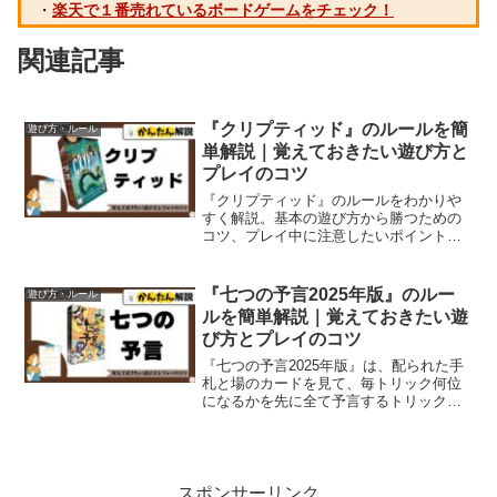
・
楽天で１番売れているボードゲームをチェック！
関連記事
『クリプティッド』のルールを簡
遊び方・ルール
単解説｜覚えておきたい遊び方と
プレイのコツ
『クリプティッド』のルールをわかりや
すく解説。基本の遊び方から勝つための
コツ、プレイ中に注意したいポイントま
で丁寧に紹介します。初めて遊ぶ方もす
ぐに理解できる内容です。
『七つの予言2025年版』のルー
遊び方・ルール
ルを簡単解説｜覚えておきたい遊
び方とプレイのコツ
『七つの予言2025年版』は、配られた手
札と場のカードを見て、毎トリック何位
になるかを先に全て予言するトリックテ
イキングです。予想が外れても最終的に
つじつまが合えばOK。この記事では、ル
ールの基本から遊び方、ルール説明、勝
ち方のコツまでを初...
スポンサーリンク