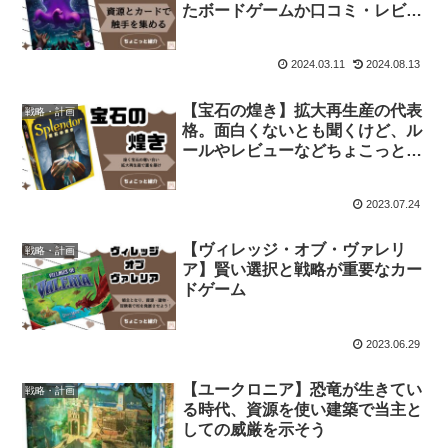
たボードゲームか口コミ・レビュ
ーで評価をチェック！
2024.03.11
2024.08.13
【宝石の煌き】拡大再生産の代表
戦略・計画
格。面白くないとも聞くけど、ル
ールやレビューなどちょこっと紹
介
2023.07.24
【ヴィレッジ・オブ・ヴァレリ
戦略・計画
ア】賢い選択と戦略が重要なカー
ドゲーム
2023.06.29
【ユークロニア】恐竜が生きてい
戦略・計画
る時代、資源を使い建築で当主と
しての威厳を示そう