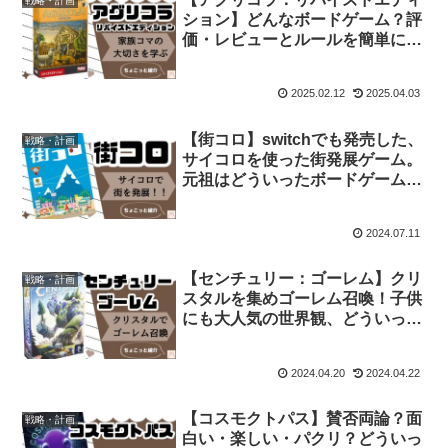
戦略・計画
ション】どんなボードゲーム？評
価・レビューとルールを簡単に紹
介
2025.02.12
2025.04.03
【街コロ】switchでも発売した、
戦略・計画
サイコロを使った街発展ゲーム。
元祖はどういったボードゲームか
口コミ・レビューで評価をチェッ
ク！
2024.07.11
【センチュリー：ゴーレム】クリ
戦略・計画
スタルを集めゴーレム召喚！子供
にも大人気の世界観、どういった
ボードゲームか口コミ・レビュー
で評価をチェック！
2024.04.20
2024.04.22
【コスモクトパス】賛否両論？面
戦略・計画
白い・楽しい・パクリ？どういっ