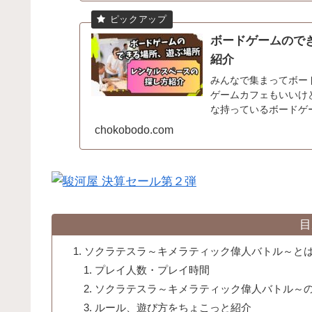
ボードゲームので
紹介
みんなで集まってボー
ゲームカフェもいいけ
な持っているボードゲ
ないですか？てう自宅は使
chokobodo.com
目
ソクラテスラ～キメラティック偉人バトル～と
プレイ人数・プレイ時間
ソクラテスラ～キメラティック偉人バトル～
ルール、遊び方をちょこっと紹介