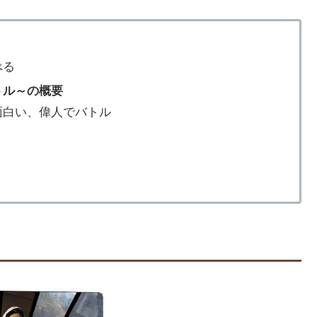
べる
トル～の概要
面白い、偉人でバトル