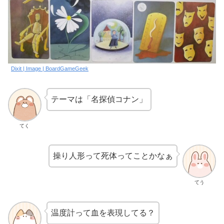
Dixit | Image | BoardGameGeek
テーマは「名探偵コナン」
てく
操り人形って死体ってことかなぁ
てう
温度計って血を表現してる？