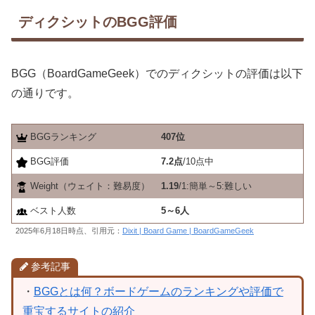
ディクシットのBGG評価
BGG（BoardGameGeek）でのディクシットの評価は以下
の通りです。
BGGランキング
407位
BGG評価
7.2点
/10点中
Weight（ウェイト：難易度）
1.19
/1:簡単～5:難しい
ベスト人数
5～6人
2025年6月18日時点、引用元：
Dixit | Board Game | BoardGameGeek
参考記事
・
BGGとは何？ボードゲームのランキングや評価で
重宝するサイトの紹介