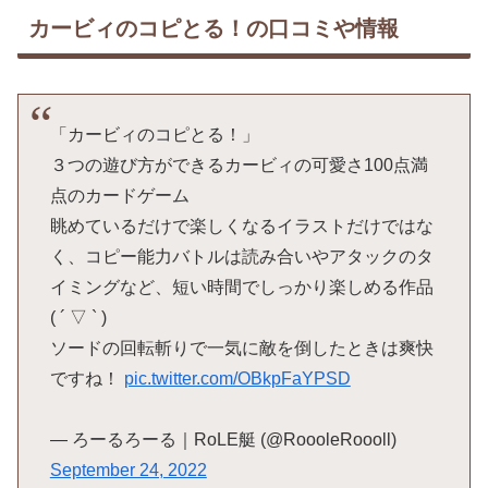
カービィのコピとる！の口コミや情報
「カービィのコピとる！」
３つの遊び方ができるカービィの可愛さ100点満
点のカードゲーム
眺めているだけで楽しくなるイラストだけではな
く、コピー能力バトルは読み合いやアタックのタ
イミングなど、短い時間でしっかり楽しめる作品
( ´ ▽ ` )
ソードの回転斬りで一気に敵を倒したときは爽快
ですね！
pic.twitter.com/OBkpFaYPSD
— ろーるろーる｜RoLE艇 (@RoooleRoooll)
September 24, 2022