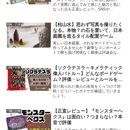
の？実際に遊んでみて感じた魅力と気に
なった点を正直レビュー。SNSや
Amazon評価、BGGのスコアも紹介。購
入前の参考にどうぞ。
【枯山水】思わず写真を撮りたく
戦略・計画
なる。本物？の石を置いて、日本
庭園を造るタイル配置ゲーム
美しい日本庭園、それをボードゲームで
作ってみませんか？豪華なコンポーネン
トで勝ち負け関係なく最後は評論会なん
てことも。
【ソクラテスラ～キメラティック
戦略・計画
偉人バトル～】どんなボードゲー
ム？評価・レビューとルールを簡
単に紹介
切り取られた偉人の名前をくっつけて対
戦！どういったボドゲか確認していきま
しょう。
【正直レビュー】『モンスターヘ
戦略・計画
クス』は面白い？つまらない？本
音で評価
『モンスターヘクス』って本当に面白い