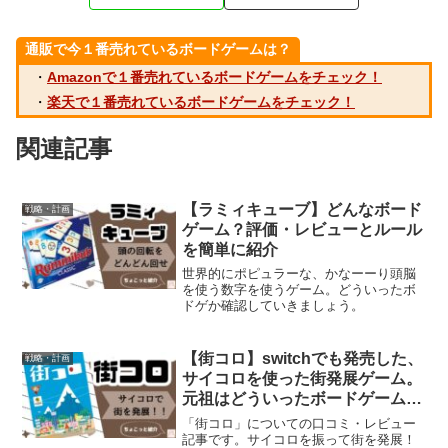
通販で今１番売れているボードゲームは？
・
Amazonで１番売れているボードゲームをチェック！
・
楽天で１番売れているボードゲームをチェック！
関連記事
【ラミィキューブ】どんなボード
戦略・計画
ゲーム？評価・レビューとルール
を簡単に紹介
世界的にポピュラーな、かなーーり頭脳
を使う数字を使うゲーム。どういったボ
ドゲか確認していきましょう。
【街コロ】switchでも発売した、
戦略・計画
サイコロを使った街発展ゲーム。
元祖はどういったボードゲームか
口コミ・レビューで評価をチェッ
「街コロ」についての口コミ・レビュー
ク！
記事です。サイコロを振って街を発展！