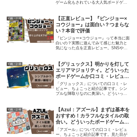
ゲーム化もされている大人気ボードゲー
ムです。どういったボドゲか確認してい
きましょう。
【正直レビュー】『ビンジョー×
戦略・計画
コウジョー』は面白い？つまらな
い？本音で評価
『ビンジョー×コウジョー』って本当に面
白いの？実際に遊んでみて感じた魅力と
気になった点を正直レビュー。SNSや
Amazon評価、BGGのスコアも紹介。購
入前の参考にどうぞ。
【グリュックス】明かりを灯して
戦略・計画
エリアマジョリティ。どういった
ボードゲームか口コミ・レビュー
で評価をチェック！
「グリュックス」についての口コミ・レ
ビュー、ちょこっと紹介記事です。シン
プルな陣取りなのに奥深い。どういった
ボドゲか確認していきましょう。
【Azul：アズール】まずは基本を
戦略・計画
おすすめ！カラフルなタイルの取
合い。どういったボードゲームか
口コミ・レビューで評価をチェッ
「アズール」についての口コミ・レビュ
ク！
ー、ちょこっと紹介記事です。見た目が