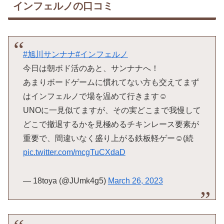
インフェルノの口コミ
#旭川サンナナ
#インフェルノ
今日は朝ボド活のあと、サンナナへ！
あまりボードゲームに慣れてない方も交えてまず
はインフェルノで場を温めて行きます☺️
UNOに一見似てますが、その実どこまで我慢して
どこで撤退するかを見極めるチキンレース要素が
重要で、間違いなく盛り上がる鉄板軽ゲー☺️(続
pic.twitter.com/mcgTuCXdaD
— 18toya (@JUmk4g5)
March 26, 2023