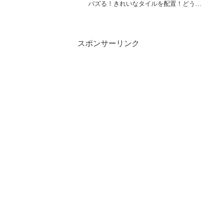
バズる！きれいなタイルを配置！どうい
ったボドゲか確認していきましょう。
スポンサーリンク