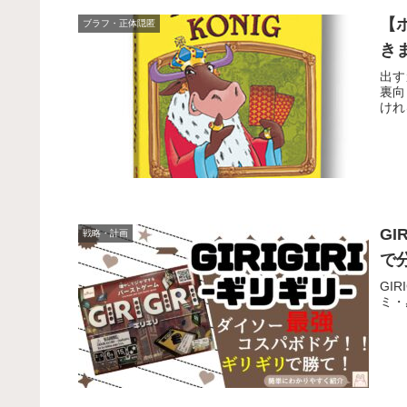
【
ブラフ・正体隠匿
き
出す
裏向
けれ
GI
戦略・計画
で
GI
ミ・