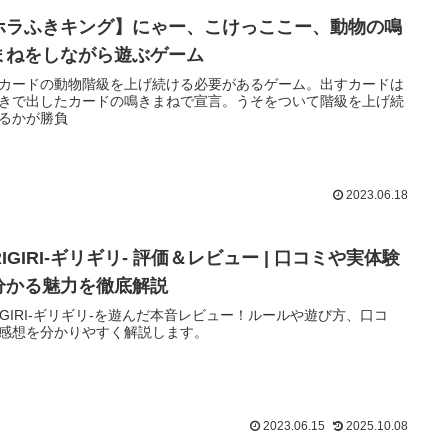
ホラふきキング】にゃー、こけっここー、動物の鳴
まねをしながら遊ぶゲーム
カードの動物階級を上げ続ける必要があるゲーム。出すカードは
きで出したカードの鳴きまねで宣言。うそをついて階級を上げ続
るかが勝負
2023.06.18
RIGIRI-ギリギリ- 評価＆レビュー | 口コミや実体験
分かる魅力を徹底解説
RIGIRI-ギリギリ-を遊んだ本音レビュー！ルールや遊び方、口コ
感想を分かりやすく解説します。
2023.06.15
2025.10.08