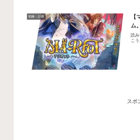
【
戦略・計画
ム
読み
こう
スポ