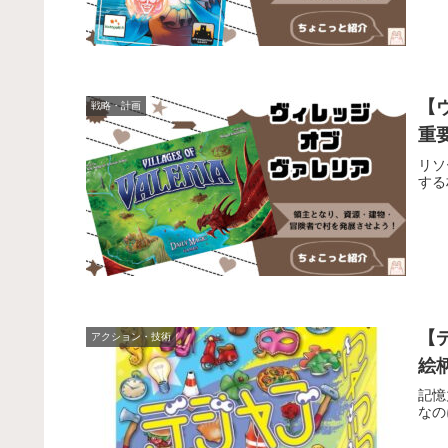
【
戦略・計画
重
リソ
する
【
アクション・技術
絵
記憶
なの