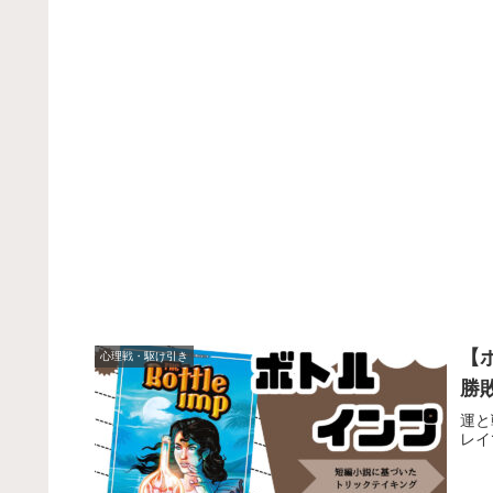
【
心理戦・駆け引き
勝
運と
レイ