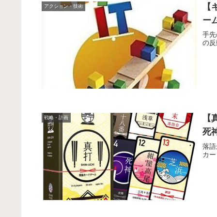
【
アクション・技術
ー
手先
の反
【
戦略・計画
死
落語
カー