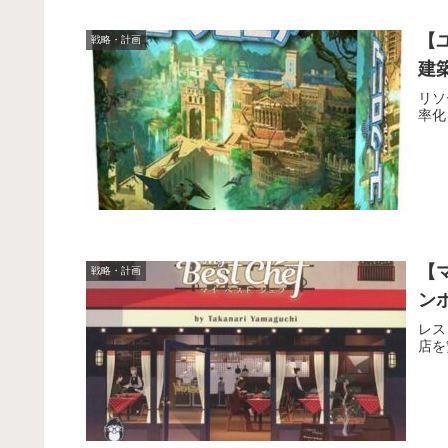
【
戦略・計画
建
リソ
率化
【
戦略・計画
ン
レス
店を