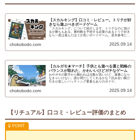
【スカルキング】口コミ・レビュー。トリテが好
きなら遊ぶべきボードゲーム
「スカルキング」について紹介します。トリテなのに負け
るが勝ちもある。勝利数を予想する必要のあるトリテ好き
なら一度は遊んだほうが良いボードゲーム。是非参考にし
てみてください。
2025.09.14
chokobodo.com
【カルガモ★マーチ】子供とも遊べる運と戦略の
バランスが取れた、かわいいけどガチなゲーム
おやガモの数字から離れれば点数が高いけど、連番になら
なきゃいけない。誰か間だしてくれるかな？読み合い駆け
引きが楽しいバッティング要素もありのボドゲ。
2025.09.14
chokobodo.com
【リチュアル】口コミ・レビュー評価のまとめ