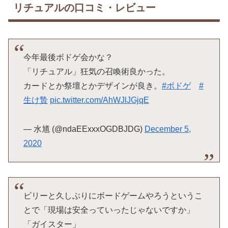
リチュアルの口コミ・レビュー
今年最後ボドゲ会かな？
「リチュアル」狂気の召喚術良かった。
カードとか祭壇とかデザインが良き。
#ボドゲ
#
生け贄
pic.twitter.com/AhWJlJGjqE
— 水馗 (@ndaEExxxOGDBJDG)
December 5,
2020
ビリーと久しぶりにボードゲームやろうというこ
とで「現場は安全っていったじゃないですか」
「ガイスター」