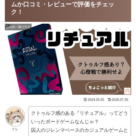
ムか口コミ・レビューで評価をチェッ
ク！
心理戦・駆け引き
2024.03.25
2026.07.30
クトゥルフ感のある『リチュアル』ってどう
いったボードゲームなんじゃ？
てら
囚人のジレンマベースのカジュアルゲームと