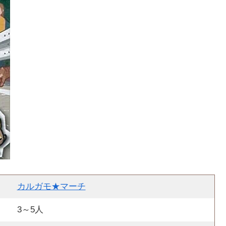
カルガモ★マーチ
3～5人