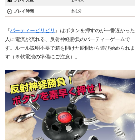
プレイ人数
2～4人
プレイ時間
約1分
『
パーティーピリピリ
』はボタンを押すのが一番遅かった
人に電流が流れる、反射神経勝負のパーティーゲームで
す。ルール説明不要で箱を開けた瞬間から遊び始められま
す（※乾電池の準備にご注意）。