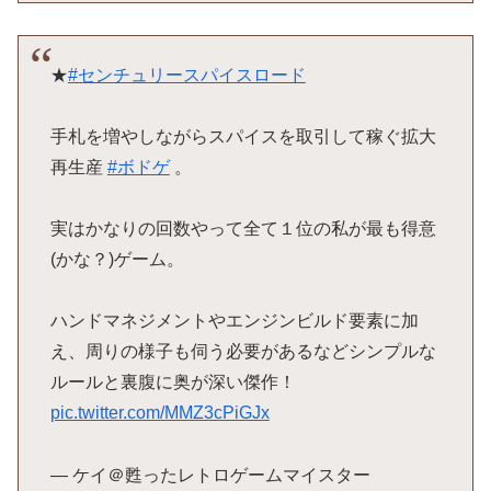
★
#センチュリースパイスロード
手札を増やしながらスパイスを取引して稼ぐ拡大
再生産
#ボドゲ
。
実はかなりの回数やって全て１位の私が最も得意
(かな？)ゲーム。
ハンドマネジメントやエンジンビルド要素に加
え、周りの様子も伺う必要があるなどシンプルな
ルールと裏腹に奥が深い傑作！
pic.twitter.com/MMZ3cPiGJx
— ケイ＠甦ったレトロゲームマイスター