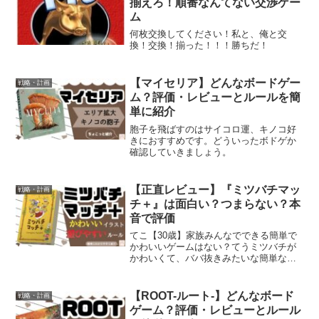
揃えろ！順番なんてない交渉ゲー
ム
何枚交換してください！私と、俺と交
換！交換！揃った！！！勝ちだ！
【マイセリア】どんなボードゲー
戦略・計画
ム？評価・レビューとルールを簡
単に紹介
胞子を飛ばすのはサイコロ運、キノコ好
きにおすすめです。どういったボドゲか
確認していきましょう。
【正直レビュー】『ミツバチマッ
戦略・計画
チ＋』は面白い？つまらない？本
音で評価
てこ【30歳】家族みんなでできる簡単で
かわいいゲームはない？てうミツバチが
かわいくて、ババ抜きみたいな簡単なボ
ードゲームがあるよ。子どもから大人ま
でみんなで楽しめるボードゲーム。『ミ
ツバチマッチ＋』は、一言で言うなら逆
【ROOT-ルート-】どんなボード
戦略・計画
ババ抜き。そろったカー...
ゲーム？評価・レビューとルール