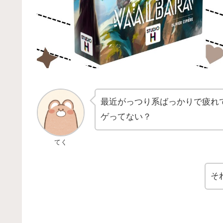
最近がっつり系ばっかりで疲れ
ゲってない？
てく
そ