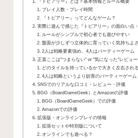
『トピアリー』とは？基本情報とルール概要
プレイ人数・プレイ時間
『トピアリー』ってどんなゲーム？
実際に遊んで感じた『トピアリー』の面白い点
ルールがシンプルで初心者でも遊びやすい
盤面が少しずつ立体的に育っていく気持ちよ
2人は戦略要素強め、4人はパーティーゲーム
正直ここは”つまらない” or ”気になった”レビュー
どのタイルを持っているかで大きく左右され
4人は戦略というより妨害のパーティーゲーム
SNSでのリアルな口コミ・レビュー・評価
BGG（BoardGameGeek）とAmazonの評価
BGG（BoardGameGeek）での評価
Amazonでの評価
拡張版・オンラインプレイの情報
拡張セットや特別版について
オンラインでも遊べる？