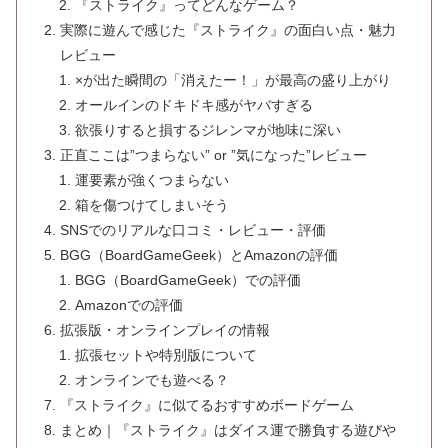
『ストライク』ってどんなゲーム？
実際に遊んで感じた『ストライク』の面白い点・魅力
レビュー
×が出た瞬間の「消えたー！」が最高の盛り上がり
オールインのドキドキ感がヤバすぎる
欲張りすると損するジレンマが地味に深い
正直ここは”つまらない” or ”気になった”レビュー
運要素が強くつまらない
箱を傷つけてしまいそう
SNSでのリアルな口コミ・レビュー・評価
BGG（BoardGameGeek）とAmazonの評価
BGG（BoardGameGeek）での評価
Amazonでの評価
拡張版・オンラインプレイの情報
拡張セットや特別版について
オンラインでも遊べる？
『ストライク』に似てるおすすめボードゲーム
まとめ｜『ストライク』はダイス運で勝負する遊びや