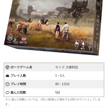
ボードゲーム名
サイズ 大鎌戦役
プレイ人数
1～5人
プレイ時間
90～115分
遊んだ回数
5回
※１ 遊んだ回数については、1日に3回遊んだ場合でも1回のカウントとしていま
す。