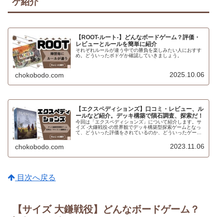
ゲ紹介
【ROOT-ルート-】どんなボードゲーム？評価・
レビューとルールを簡単に紹介
それぞれルールが違う中での勝負を楽しみたい人におすす
め。どういったボドゲか確認していきましょう。
2025.10.06
chokobodo.com
【エクスペディションズ】口コミ・レビュー、ル
ールなど紹介。デッキ構築で隕石調査、探索だ！
今回は「エクスペディションズ」について紹介します。サ
イズ -大鎌戦役-の世界観でデッキ構築型探索ゲームとなっ
て、どういった評価をされているのか、どういったゲーム
なのかの参考にしてみてください。
2023.11.06
chokobodo.com
目次へ戻る
【サイズ 大鎌戦役】どんなボードゲーム？