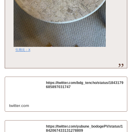
引用元：X
https://twitter.com/bdg_tencho/status/1843179
685897031747
twitter.com
https://twitter.com/yubune_bodogePV/status/1
842067433131278809