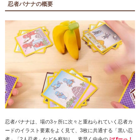
忍者バナナの概要
忍者バナナは、場の3ヶ所に次々と重ねられていく忍者カ
ードのイラスト要素をよく見て、3枚に共通する「黒い忍
者」「2人忍者」などを察知し、素早く中央の
ぷぴーっ！