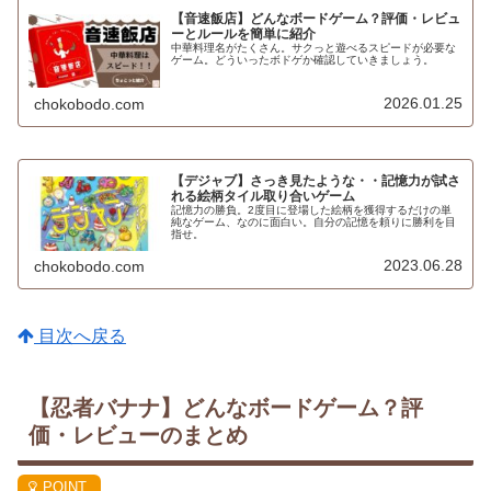
【音速飯店】どんなボードゲーム？評価・レビュ
ーとルールを簡単に紹介
中華料理名がたくさん。サクっと遊べるスピードが必要な
ゲーム。どういったボドゲか確認していきましょう。
2026.01.25
chokobodo.com
【デジャブ】さっき見たような・・記憶力が試さ
れる絵柄タイル取り合いゲーム
記憶力の勝負。2度目に登場した絵柄を獲得するだけの単
純なゲーム、なのに面白い。自分の記憶を頼りに勝利を目
指せ。
2023.06.28
chokobodo.com
目次へ戻る
【忍者バナナ】どんなボードゲーム？評
価・レビューのまとめ