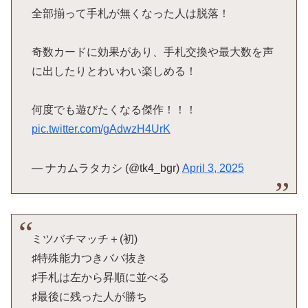
全部揃って手札が無くなった人は脱落！
奇数カードに効果があり、手札交換や最大数を声
に出したりとわいわい楽しめる！
何度でも遊びたくなる傑作！！！
pic.twitter.com/gAdwzH4UrK
— ナカムラタカシ (@tk4_bgr)
April 3, 2025
ミツバチマッチ＋(初)
♯特殊能力つきババ抜き
♯手札は左から昇順に並べる
♯最後に残った人が勝ち