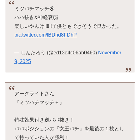
ミツバチマッチ🐝
ババ抜き&神経衰弱
楽しいやんけ‼️‼️‼️子供ともできそうで良かった。
pic.twitter.com/fBDhd8FDhP
— しんたろう (@ed13e4c06ab0460)
November
9, 2025
アークライトさん
『ミツバチマッチ＋』
特殊効果付き逆ババ抜き！
ババポジションの『女王バチ』を最後の１枚とし
て持っていた人が勝利！