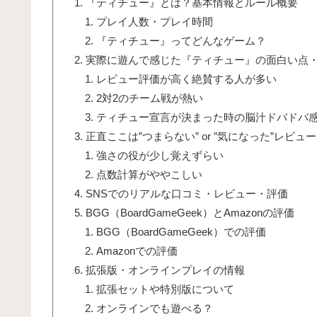
『ティチュー』とは？基本情報とルール概要
プレイ人数・プレイ時間
『ティチュー』ってどんなゲーム？
実際に遊んで感じた『ティチュー』の面白い点
レビュー評価が高く絶賛する人が多い
2対2のチーム戦が熱い
ティチュー宣言が決まった時の脳汁ドバドバ
正直ここは”つまらない” or ”気になった”レビュー
強さの役が少し覚えずらい
点数計算がややこしい
SNSでのリアルな口コミ・レビュー・評価
BGG（BoardGameGeek）とAmazonの評価
BGG（BoardGameGeek）での評価
Amazonでの評価
拡張版・オンラインプレイの情報
拡張セットや特別版について
オンラインでも遊べる？