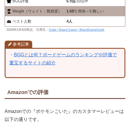
BGG評価
6.9点
/10点中
Weight（ウェイト：難易度）
1.69
/1:簡単～5:難しい
ベスト人数
4人
2026年2月4日時点、引用元：
Goita | Board Game | BoardGameGeek
参考記事
・
BGGとは何？ボードゲームのランキングや評価で
重宝するサイトの紹介
Amazonでの評価
Amazonでの『ポケモンごいた』のカスタマーレビューは
以下の通りです。