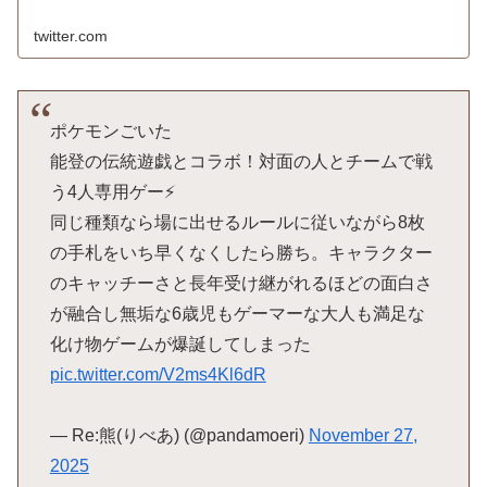
twitter.com
ポケモンごいた
能登の伝統遊戯とコラボ！対面の人とチームで戦
う4人専用ゲー⚡️
同じ種類なら場に出せるルールに従いながら8枚
の手札をいち早くなくしたら勝ち。キャラクター
のキャッチーさと長年受け継がれるほどの面白さ
が融合し無垢な6歳児もゲーマーな大人も満足な
化け物ゲームが爆誕してしまった
pic.twitter.com/V2ms4Kl6dR
— Re:熊(りべあ) (@pandamoeri)
November 27,
2025