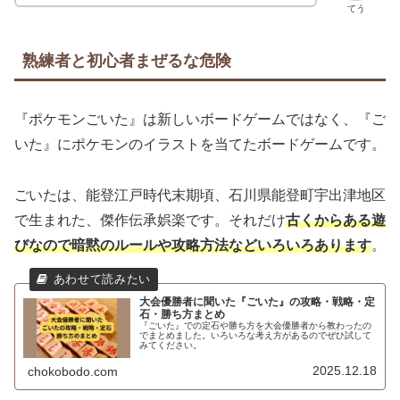
てう
熟練者と初心者まぜるな危険
『ポケモンごいた』は新しいボードゲームではなく、『ご
いた』にポケモンのイラストを当てたボードゲームです。
ごいたは、能登江戸時代末期頃、石川県能登町宇出津地区
で生まれた、傑作伝承娯楽です。それだけ
古くからある遊
びなので暗黙のルールや攻略方法などいろいろあります
。
大会優勝者に聞いた『ごいた』の攻略・戦略・定
石・勝ち方まとめ
『ごいた』での定石や勝ち方を大会優勝者から教わったの
でまとめました。いろいろな考え方があるのでぜひ試して
みてください。
2025.12.18
chokobodo.com