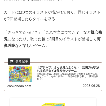
カードには3つのイラストが描かれており、同じイラスト
が2回登場したらタイルを取る！
「さっきでたっけ？」「これ本当にでてた？」など
疑心暗
鬼
になったり、取った後で2回目のイラストが登場して
阿
鼻叫喚
など楽しいゲーム。
【デジャブ】さっき見たような・・記憶力が試さ
れる絵柄タイル取り合いゲーム
記憶力の勝負。2度目に登場した絵柄を獲得するだけの単
純なゲーム、なのに面白い。自分の記憶を頼りに勝利を目
指せ。
2023.06.28
chokobodo.com