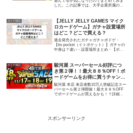
遊んでるか気になったのでまとめてみま
した。この記事では、大手企業所属の
VTuberが配信で遊んだことのあるボード
ゲームを紹介していきます。紹介ボード
ゲームたった今考えたプロポーズの言葉
【JELLY JELLY GAMES マイク
ボドゲ雑記
を君に捧ぐよ。...
ロカードゲーム】ガチャ設置場所
はどこ？どこで買える？
過去発売されたガチャガチャボドゲ・
【ito pocket（イトポケット）】ガチャの
中身は？違い・設置場所まとめ・【ボブ
ジテンmini】ガチャガチャ設置場所はど
こ？どこで買える？違いはなに？・【た
った今考えたプロポーズの言葉を君に捧
駿河屋 スーパーセール好評につ
ボドゲ雑記
ぐよ。mi...
き第２弾！！最大８８％OFF！ボ
ードゲームをお得に買うチャン
ス！！
駿河屋 本店 来店者数10万人突破記念スー
パーセール第２弾開催！最大８８％OFF
でボードゲームが買えるかも！？詳細を
チェックしましょう。
スポンサーリンク