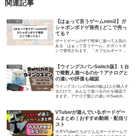
関連記事
【はぁって言うゲームmini2】ガ
ボドゲ雑記
シャポンボドゲ発売 | どこで売っ
てる？
ボードゲームの中で簡単に遊べて人気の
ある「はぁって言うゲーム」がガシャポ
ンで発売されます。「カプセルボードゲ
ーム-はぁって言うゲームmini2-」mini2と
いうことは、以前にも発売されていたこ
とがあります。詳しくは以下リンクか
【ウイングスパンSwitch版】１台
ボドゲ雑記
ら。はぁって...
で複数人遊べるのか？アナログと
の違いや評価も確認
ウイングスパンのSwitch版は1人が購入す
るだけで、みんなで遊べるのかを確認で
きます。アナログ盤との違いやSwitch版
の良さや注意点を確認していきましょ
う。
VTuberが遊んでいるボードゲー
まとめ記事
ムまとめ｜おすすめ動画・配信リ
スト
大手VTuberたちがどんなボードゲームで