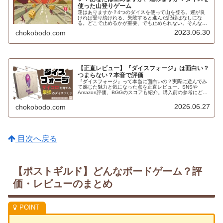
使った山登りゲーム
運はありますか？4つのダイスを使って山を登る。運が良
ければ登り続けれる、失敗すると進んだ記録はなしにな
る。どこで止めるかが重要、でも止められない。そんなゲ
ームのご紹介。
2023.06.30
chokobodo.com
【正直レビュー】『ダイスフォージ』は面白い？
つまらない？本音で評価
『ダイスフォージ』って本当に面白いの？実際に遊んでみ
て感じた魅力と気になった点を正直レビュー。SNSや
Amazon評価、BGGのスコアも紹介。購入前の参考にどう
ぞ。
2026.06.27
chokobodo.com
目次へ戻る
【ポストギルド】どんなボードゲーム？評
価・レビューのまとめ