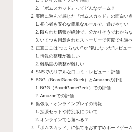
プレイ人数・プレイ時間
『ボムスカッド』ってどんなゲーム？
実際に遊んで感じた『ボムスカッド』の面白い
初心者も安心な簡単なルールで、遊びやすい
限られた情報が絶妙で、分かりそうでわから
いくつも用意されたストーリーで何度でも遊
正直ここは”つまらない” or ”気になった”レビュー
情報の整理が難しい
難易度の調整が難しい
SNSでのリアルな口コミ・レビュー・評価
BGG（BoardGameGeek）とAmazonの評価
BGG（BoardGameGeek）での評価
Amazonでの評価
拡張版・オンラインプレイの情報
拡張セットや特別版について
オンラインでも遊べる？
『ボムスカッド』に似てるおすすめボードゲー