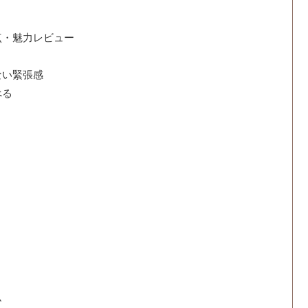
点・魅力レビュー
ない緊張感
べる
ム