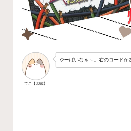
やーばいなぁ～。右のコードか
てこ【30歳】