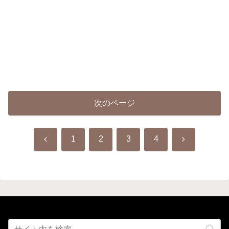
次のページ
前
次
1
2
3
4
へ
へ