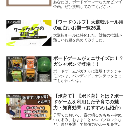
あなたは、ボードゲーマーなのかビンゴ
企画。ぜひ挑戦してみてください。
【ワードウルフ】大逆転ルール用
まとめ記事
の面白いお題一覧26選
大逆転ルールに特化した、対抗の推測が
難しいお題を集めてみました。
ボードゲームがミニサイズに！？
ボドゲ雑記
ガシャポンで登場！！
ボードゲームがガチャに登場！ナンジャ
モンジャ、バンディド、ナンテッタとっ
てもかわいいよ。
【ボ育て】【ボド育】とは？ボー
ボドゲ雑記
ドゲームを利用した子育ての魅
力・知育効果（おすすめも紹介）
子育てにおいて、音の鳴るおもちゃやぬ
いぐるみ、おままごとやレゴブロックな
ど、遊びを通して想像力やルールを学
び、好奇心、協調性、自己主張、自己抑