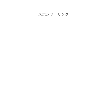
制、がんばる力などを身に付けてほしい
と思うことがあるかと思います。これら
の力は否認知能力と呼ばれま...
スポンサーリンク