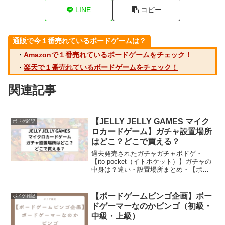
LINE
コピー
通販で今１番売れているボードゲームは？
・
Amazonで１番売れているボードゲームをチェック！
・
楽天で１番売れているボードゲームをチェック！
関連記事
【JELLY JELLY GAMES マイク
ボドゲ雑記
ロカードゲーム】ガチャ設置場所
はどこ？どこで買える？
過去発売されたガチャガチャボドゲ・
【ito pocket（イトポケット）】ガチャの
中身は？違い・設置場所まとめ・【ボブ
ジテンmini】ガチャガチャ設置場所はど
こ？どこで買える？違いはなに？・【た
った今考えたプロポーズの言葉を君に捧
【ボードゲームビンゴ企画】ボー
ボドゲ雑記
ぐよ。mi...
ドゲーマーなのかビンゴ（初級・
中級・上級）